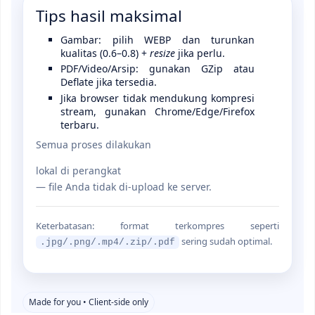
Tips hasil maksimal
Gambar
: pilih
WEBP
dan turunkan
kualitas (0.6–0.8) +
resize
jika perlu.
PDF/Video/Arsip
: gunakan
GZip
atau
Deflate
jika tersedia.
Jika browser tidak mendukung kompresi
stream, gunakan Chrome/Edge/Firefox
terbaru.
Semua proses dilakukan
lokal di perangkat
— file Anda tidak di-upload ke server.
Keterbatasan: format terkompres seperti
sering sudah optimal.
.jpg/.png/.mp4/.zip/.pdf
Made for you • Client-side only