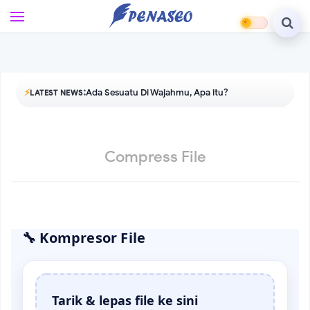
L
e
w
a
t
i
:
Ada Sesuatu Di Wajahmu, Apa itu?
⚡
LATEST NEWS
k
e
k
o
Compress File
n
t
e
n
u
🔧 Kompresor File
t
a
m
a
Tarik & lepas file ke sini