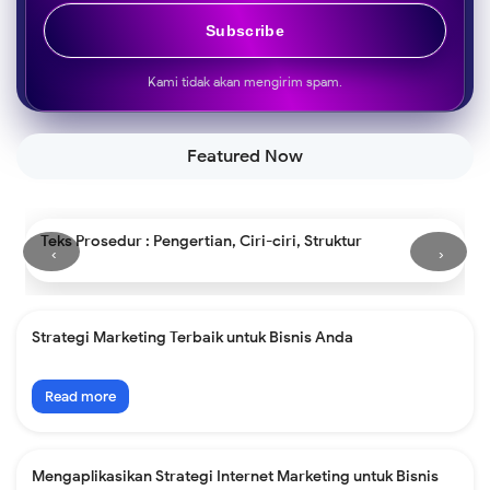
Subscribe
Kami tidak akan mengirim spam.
Featured Now
Mengapa Kita Tidak Dapat Mendengarkan Bunyi di Luar
‹
›
Angkasa?
Strategi Marketing Terbaik untuk Bisnis Anda
Read more
Mengaplikasikan Strategi Internet Marketing untuk Bisnis